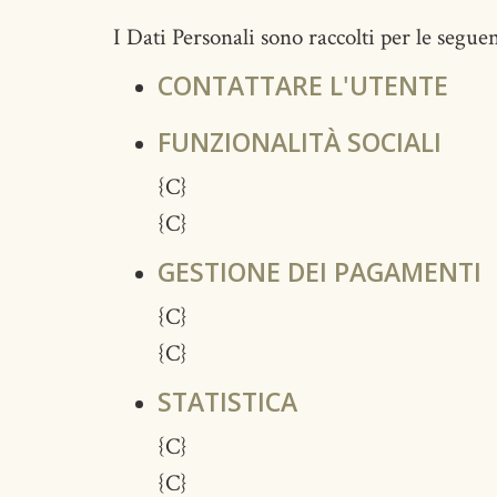
I Dati Personali sono raccolti per le seguent
CONTATTARE L'UTENTE
FUNZIONALITÀ SOCIALI
{C}
{C}
GESTIONE DEI PAGAMENTI
{C}
{C}
STATISTICA
{C}
{C}