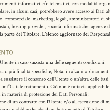
trumenti informatici e/o telematici, con modalità organ
tolare, in alcuni casi, potrebbero avere accesso ai Dati a
, commerciale, marketing, legali, amministratori di si
i postali, hosting provider, società informatiche, agenzi
a parte del Titolare. L’elenco aggiornato dei Responsab
ENTO
l’Utente in caso sussista una delle seguenti condizioni:
na o più finalità specifiche; Nota: in alcuni ordinamenti
 sussistere il consenso dell’Utente o un’altra delle basi 
ut”) a tale trattamento. Ciò non è tuttavia applicabile
a in materia di protezione dei Dati Personali;
ione di un contratto con l’Utente e/o all'esecuzione di m
ere un obbligo legale al quale è soggetto il Titolare;