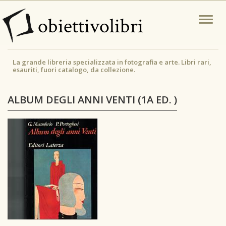
Salta
obiettivolibri
Togg
al
navi
contenuto
principale
La grande libreria specializzata in fotografia e arte. Libri rari,
esauriti, fuori catalogo, da collezione.
ALBUM DEGLI ANNI VENTI (1A ED. )