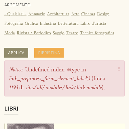
ARGOMENTO
- Qualsiasi -
Annuario
Architettura
Arte
Cinema
Design
Fotografia
Grafica
Industria
Letteratura
Libro d'artista
Moda
Rivista / Periodico
Saggio
Teatro
Tecnica fotografica
APPLICA
RIPRISTINA
×
Messaggio
Notice
: Undefined index: #type in
di
link_preprocess_form_element_label()
(linea
errore
1193
di
sites/all/modules/link/link.module
).
LIBRI