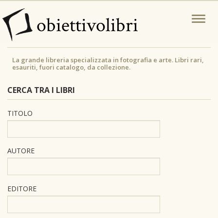
Salta
obiettivolibri
Togg
al
navi
contenuto
principale
La grande libreria specializzata in fotografia e arte. Libri rari,
esauriti, fuori catalogo, da collezione.
CERCA TRA I LIBRI
TITOLO
AUTORE
EDITORE