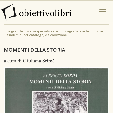
Salta
obiettivolibri
Togg
al
navi
contenuto
principale
La grande libreria specializzata in fotografia e arte. Libri rari,
esauriti, fuori catalogo, da collezione.
MOMENTI DELLA STORIA
a cura di Giuliana Scimè