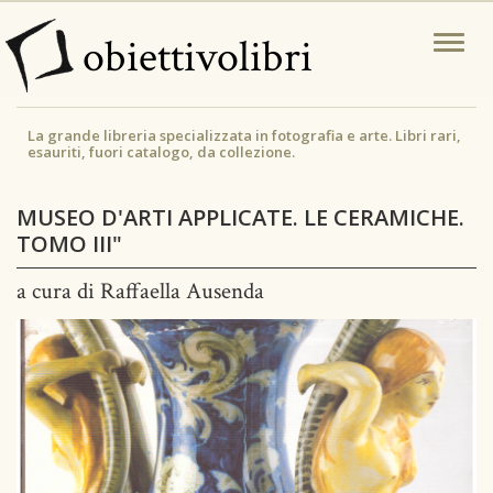
Salta
obiettivolibri
Togg
al
navi
contenuto
principale
La grande libreria specializzata in fotografia e arte. Libri rari,
esauriti, fuori catalogo, da collezione.
MUSEO D'ARTI APPLICATE. LE CERAMICHE.
TOMO III"
a cura di Raffaella Ausenda